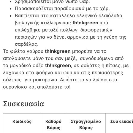
Χρησιμοποιείται μόνο νωπό ψάρι
Παρασκευάζεται παραδοσιακά με το χέρι
Βαπτίζεται στο κατάλληλο ελληνικό ελαιόλαδο
βιολογικής καλλιέργειας
th!nkgreen
πού
επιλέχθηκε μεταξύ πολλών διαφορετικών
περιοχών για να δένει αρμονικά με τη γεύση της
σαρδέλας.
Το φιλέτο γαύρου
th!nkgreen
μπορείτε να το
απολαύσετε μόνο του σαν μεζέ, συνοδευόμενο από
το μοναδικό ούζο
th!nkgreen
, σε σαλάτες ή πίτσες, με
λαχανικά στο φούρνο και φυσικά στις περισσότερες
σάλτσες για μακαρόνια. Αφήστε το να λιώσει στο
ουρανίσκο και απολαύστε το!
Συσκευασία
Κωδικός
Καθαρό
Στραγγισμένο
Συσκευασ
Βάρος
Βάρος